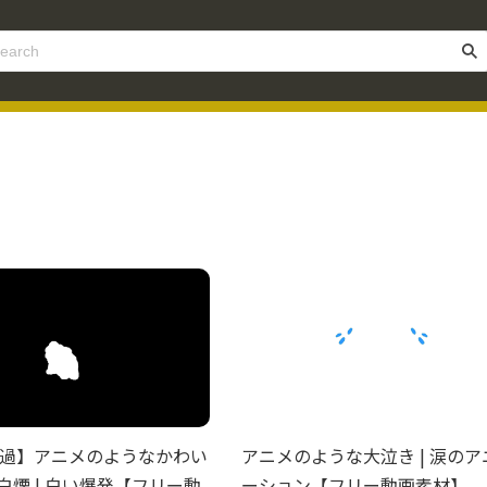
過】アニメのようなかわい
アニメのような大泣き | 涙のア
 白煙 | 白い爆発【フリー動
ーション【フリー動画素材】