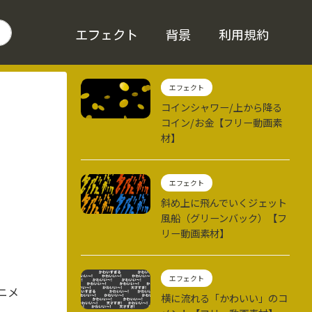
エフェクト
背景
利用規約
エフェクト
コインシャワー/上から降る
コイン/お金【フリー動画素
材】
エフェクト
斜め上に飛んでいくジェット
風船（グリーンバック）【フ
リー動画素材】
エフェクト
ニメ
横に流れる「かわいい」のコ