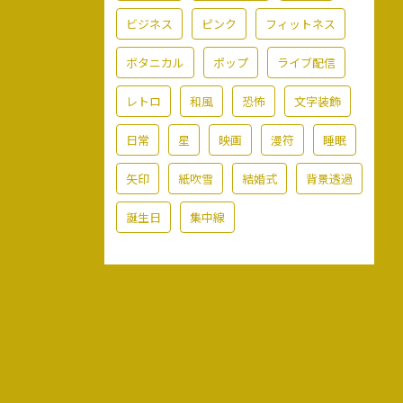
ビジネス
ピンク
フィットネス
ボタニカル
ポップ
ライブ配信
レトロ
和風
恐怖
文字装飾
日常
星
映画
漫符
睡眠
矢印
紙吹雪
結婚式
背景透過
誕生日
集中線