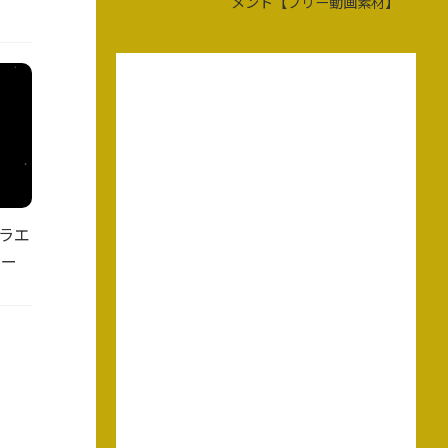
メント【フリー動画素材】
ラエ
リー