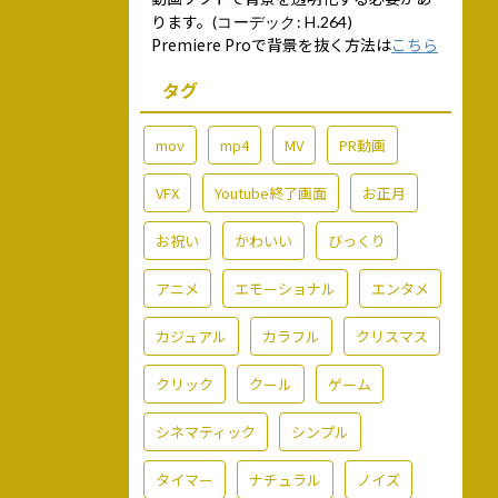
ります。
(コーデック: H.264)
Premiere Proで背景を抜く方法は
こちら
タグ
mov
mp4
MV
PR動画
VFX
Youtube終了画面
お正月
お祝い
かわいい
びっくり
アニメ
エモーショナル
エンタメ
カジュアル
カラフル
クリスマス
クリック
クール
ゲーム
シネマティック
シンプル
タイマー
ナチュラル
ノイズ