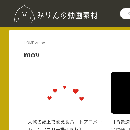
HOME
>
mov
mov
人物の頭上で使えるハートアニメー
【背景透
ション【フリー動画素材】
い爆発 |