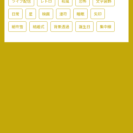
ライブ配信
レトロ
和風
恐怖
文字装飾
日常
星
映画
漫符
睡眠
矢印
紙吹雪
結婚式
背景透過
誕生日
集中線