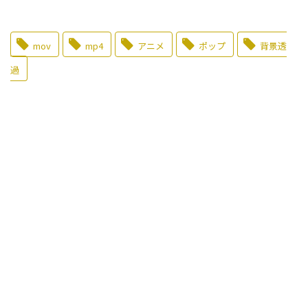
mov
mp4
アニメ
ポップ
背景透
過