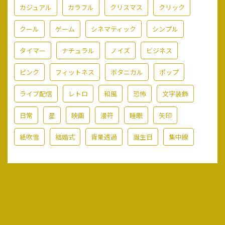
カジュアル
カラフル
クリスマス
クリック
クール
ゲーム
シネマティック
シンプル
タイマー
ナチュラル
ノイズ
ビジネス
ピンク
フィットネス
ボタニカル
ポップ
ライブ配信
レトロ
和風
恐怖
文字装飾
日常
星
映画
漫符
睡眠
矢印
紙吹雪
結婚式
背景透過
誕生日
集中線