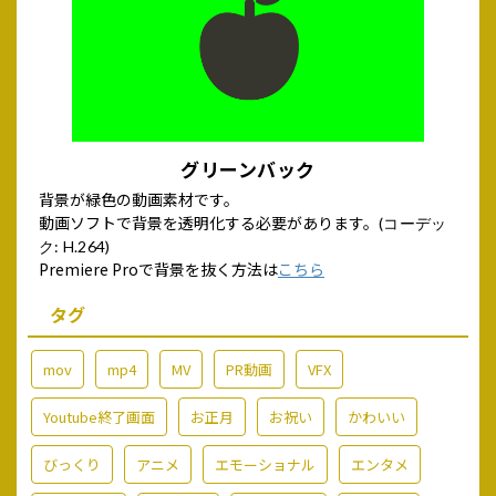
グリーンバック
背景が緑色の動画素材です。
動画ソフトで背景を透明化する必要があります。
(コーデッ
ク: H.264)
Premiere Proで背景を抜く方法は
こちら
タグ
mov
mp4
MV
PR動画
VFX
Youtube終了画面
お正月
お祝い
かわいい
びっくり
アニメ
エモーショナル
エンタメ