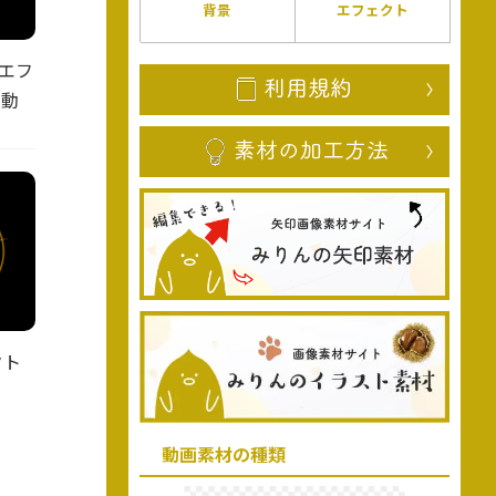
背景
エフェクト
エフ
ー動
クト
動画素材の種類