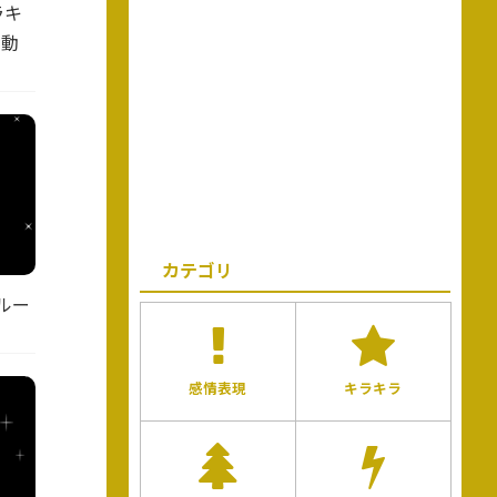
ラキ
ー動
カテゴリ
ルー
感情表現
キラキラ