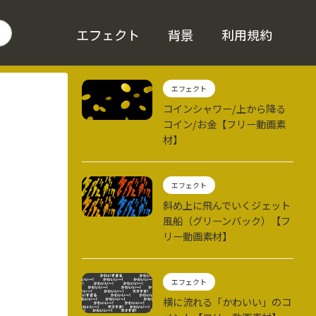
エフェクト
背景
利用規約
エフェクト
コインシャワー/上から降る
コイン/お金【フリー動画素
材】
エフェクト
斜め上に飛んでいくジェット
風船（グリーンバック）【フ
リー動画素材】
エフェクト
横に流れる「かわいい」のコ