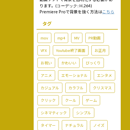
ります。
(コーデック: H.264)
Premiere Proで背景を抜く方法は
こちら
タグ
mov
mp4
MV
PR動画
VFX
Youtube終了画面
お正月
お祝い
かわいい
びっくり
アニメ
エモーショナル
エンタメ
カジュアル
カラフル
クリスマス
クリック
クール
ゲーム
シネマティック
シンプル
タイマー
ナチュラル
ノイズ