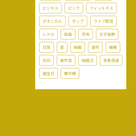
ビジネス
ピンク
フィットネス
ボタニカル
ポップ
ライブ配信
レトロ
和風
恐怖
文字装飾
日常
星
映画
漫符
睡眠
矢印
紙吹雪
結婚式
背景透過
誕生日
集中線