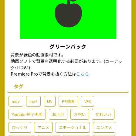
グリーンバック
背景が緑色の動画素材です。
動画ソフトで背景を透明化する必要があります。
(コーデッ
ク: H.264)
Premiere Proで背景を抜く方法は
こちら
タグ
mov
mp4
MV
PR動画
VFX
Youtube終了画面
お正月
お祝い
かわいい
びっくり
アニメ
エモーショナル
エンタメ