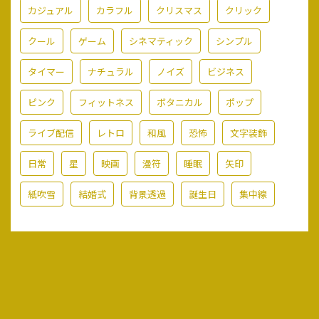
カジュアル
カラフル
クリスマス
クリック
クール
ゲーム
シネマティック
シンプル
タイマー
ナチュラル
ノイズ
ビジネス
ピンク
フィットネス
ボタニカル
ポップ
ライブ配信
レトロ
和風
恐怖
文字装飾
日常
星
映画
漫符
睡眠
矢印
紙吹雪
結婚式
背景透過
誕生日
集中線