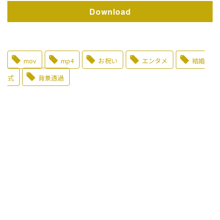
Download
mov
mp4
お祝い
エンタメ
結婚
式
背景透過