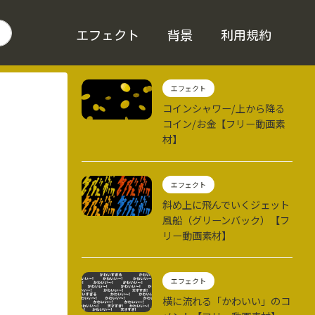
エフェクト
背景
利用規約
エフェクト
コインシャワー/上から降る
コイン/お金【フリー動画素
材】
エフェクト
斜め上に飛んでいくジェット
風船（グリーンバック）【フ
リー動画素材】
エフェクト
横に流れる「かわいい」のコ