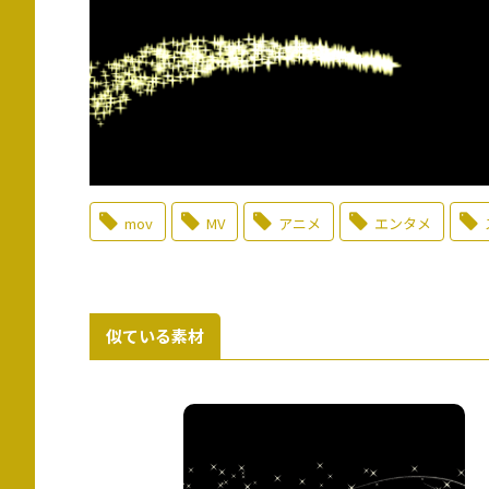
mov
MV
アニメ
エンタメ
似ている素材