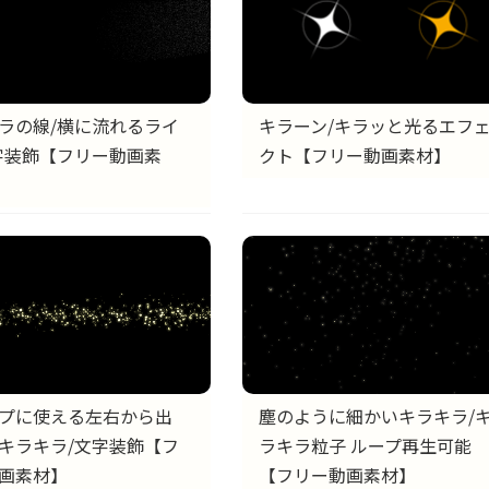
キラーン/キラッと光るエフ
ラの線/横に流れるライ
クト【フリー動画素材】
字装飾【フリー動画素
プに使える左右から出
塵のように細かいキラキラ/
キラキラ/文字装飾【フ
ラキラ粒子 ループ再生可能
画素材】
【フリー動画素材】