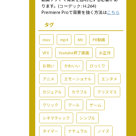
ります。
(コーデック: H.264)
Premiere Proで背景を抜く方法は
こちら
タグ
mov
mp4
MV
PR動画
VFX
Youtube終了画面
お正月
お祝い
かわいい
びっくり
アニメ
エモーショナル
エンタメ
カジュアル
カラフル
クリスマス
クリック
クール
ゲーム
シネマティック
シンプル
タイマー
ナチュラル
ノイズ