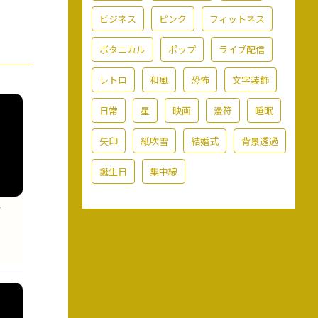
ビジネス
ピンク
フィットネス
ボタニカル
ポップ
ライブ配信
レトロ
和風
恐怖
文字装飾
日常
星
映画
漫符
睡眠
矢印
紙吹雪
結婚式
背景透過
誕生日
集中線
イ