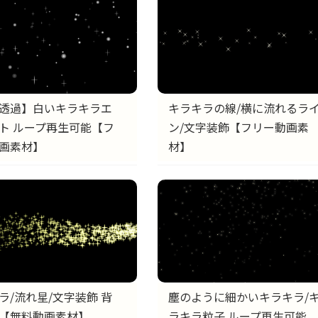
キラキラの線/横に流れるラ
透過】白いキラキラエ
ン/文字装飾【フリー動画素
ト ループ再生可能【フ
材】
画素材】
ラ/流れ星/文字装飾 背
塵のように細かいキラキラ/
【無料動画素材】
ラキラ粒子 ループ再生可能