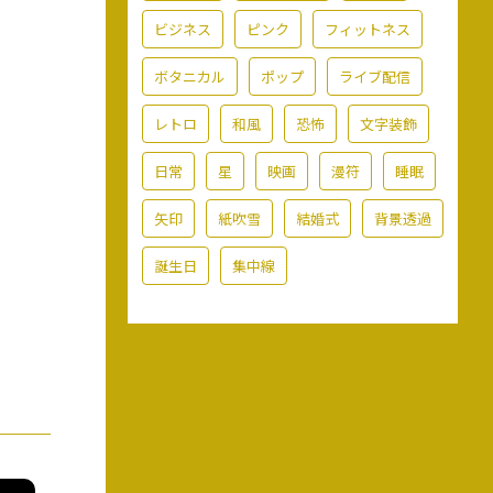
ビジネス
ピンク
フィットネス
ボタニカル
ポップ
ライブ配信
レトロ
和風
恐怖
文字装飾
日常
星
映画
漫符
睡眠
矢印
紙吹雪
結婚式
背景透過
誕生日
集中線