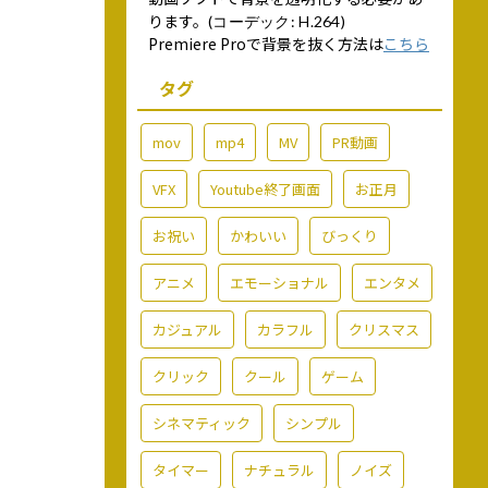
ります。
(コーデック: H.264)
Premiere Proで背景を抜く方法は
こちら
タグ
mov
mp4
MV
PR動画
VFX
Youtube終了画面
お正月
お祝い
かわいい
びっくり
アニメ
エモーショナル
エンタメ
カジュアル
カラフル
クリスマス
クリック
クール
ゲーム
シネマティック
シンプル
タイマー
ナチュラル
ノイズ