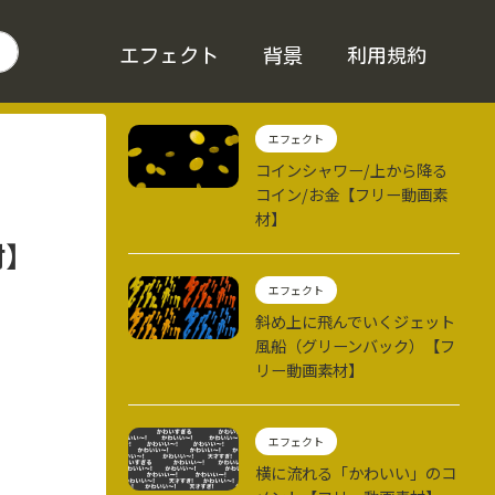
エフェクト
背景
利用規約
エフェクト
コインシャワー/上から降る
コイン/お金【フリー動画素
材】
材】
エフェクト
斜め上に飛んでいくジェット
風船（グリーンバック）【フ
リー動画素材】
エフェクト
横に流れる「かわいい」のコ