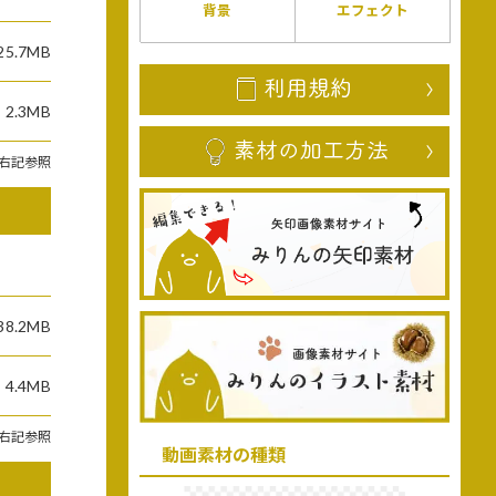
背景
エフェクト
25.7MB
2.3MB
右記参照
38.2MB
4.4MB
右記参照
動画素材の種類