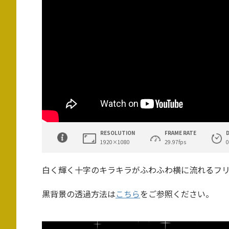
RESOLUTION
FRAME RATE
1920×1080
29.97fps
0
白く輝く十字のキラキラがふわふわ横に流れるフ
黒背景の透過方法は
こちら
をご参照ください。