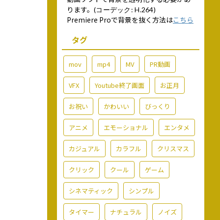
ります。
(コーデック: H.264)
Premiere Proで背景を抜く方法は
こちら
タグ
mov
mp4
MV
PR動画
VFX
Youtube終了画面
お正月
お祝い
かわいい
びっくり
アニメ
エモーショナル
エンタメ
カジュアル
カラフル
クリスマス
クリック
クール
ゲーム
シネマティック
シンプル
タイマー
ナチュラル
ノイズ