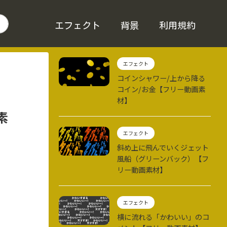
エフェクト
背景
利用規約
エフェクト
コインシャワー/上から降る
コイン/お金【フリー動画素
材】
素
エフェクト
斜め上に飛んでいくジェット
風船（グリーンバック）【フ
リー動画素材】
エフェクト
横に流れる「かわいい」のコ