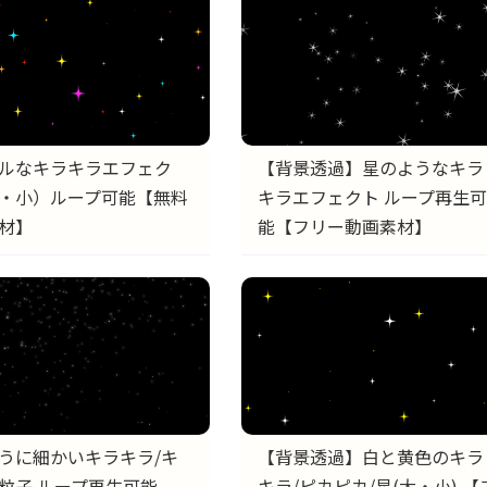
【背景透過】星のようなキラ
ルなキラキラエフェク
キラエフェクト ループ再生可
・小）ループ可能【無料
能【フリー動画素材】
材】
うに細かいキラキラ/キ
【背景透過】白と黄色のキラ
粒子 ループ再生可能
キラ/ピカピカ/星(大・小) 【