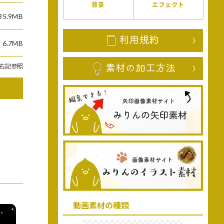
背景
エフェクト
35.9MB
6.7MB
右記参照
動画素材の種類