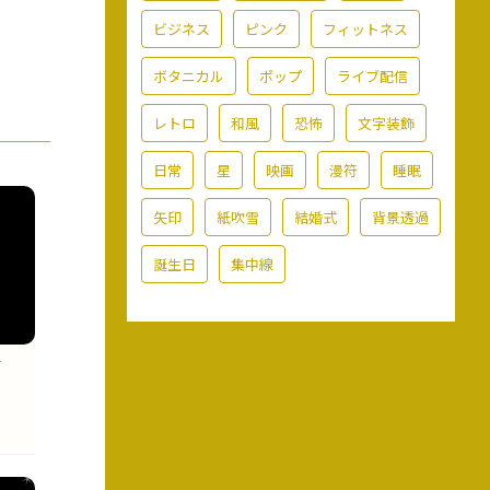
ビジネス
ピンク
フィットネス
ボタニカル
ポップ
ライブ配信
レトロ
和風
恐怖
文字装飾
日常
星
映画
漫符
睡眠
矢印
紙吹雪
結婚式
背景透過
誕生日
集中線
イ