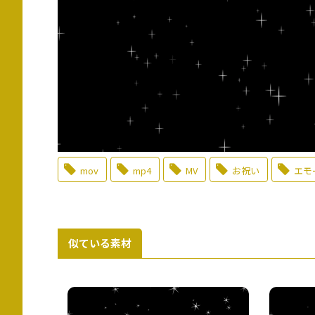
mov
mp4
MV
お祝い
エモ
似ている素材