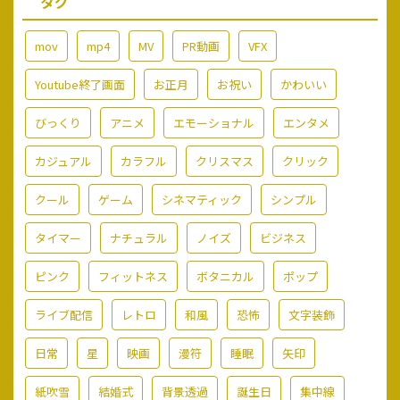
タグ
mov
mp4
MV
PR動画
VFX
Youtube終了画面
お正月
お祝い
かわいい
びっくり
アニメ
エモーショナル
エンタメ
カジュアル
カラフル
クリスマス
クリック
クール
ゲーム
シネマティック
シンプル
タイマー
ナチュラル
ノイズ
ビジネス
ピンク
フィットネス
ボタニカル
ポップ
ライブ配信
レトロ
和風
恐怖
文字装飾
日常
星
映画
漫符
睡眠
矢印
紙吹雪
結婚式
背景透過
誕生日
集中線