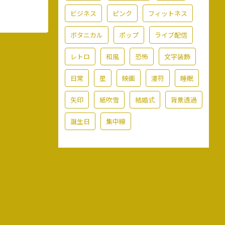
ビジネス
ピンク
フィットネス
ボタニカル
ポップ
ライブ配信
レトロ
和風
恐怖
文字装飾
日常
星
映画
漫符
睡眠
矢印
紙吹雪
結婚式
背景透過
誕生日
集中線