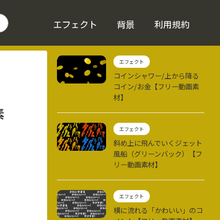
エフェクト
背景
利用規約
エフェクト
コインシャワー/上から降る
コイン/お金【フリー動画素
材】
素
エフェクト
斜め上に飛んでいくジェット
風船（グリーンバック）【フ
リー動画素材】
エフェクト
横に流れる「かわいい」のコ