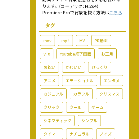
ります。
(コーデック: H.264)
Premiere Proで背景を抜く方法は
こちら
タグ
mov
mp4
MV
PR動画
VFX
Youtube終了画面
お正月
お祝い
かわいい
びっくり
アニメ
エモーショナル
エンタメ
カジュアル
カラフル
クリスマス
クリック
クール
ゲーム
シネマティック
シンプル
タイマー
ナチュラル
ノイズ