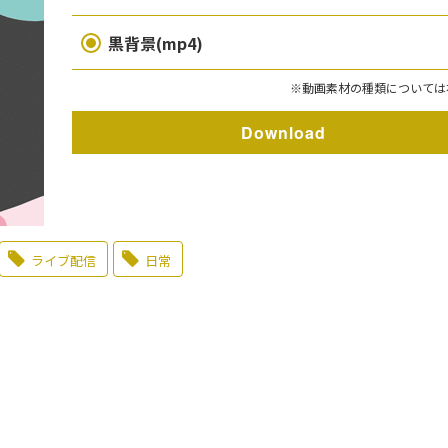
黒背景(mp4)
※動画素材の種類については
Download
ライブ配信
日常