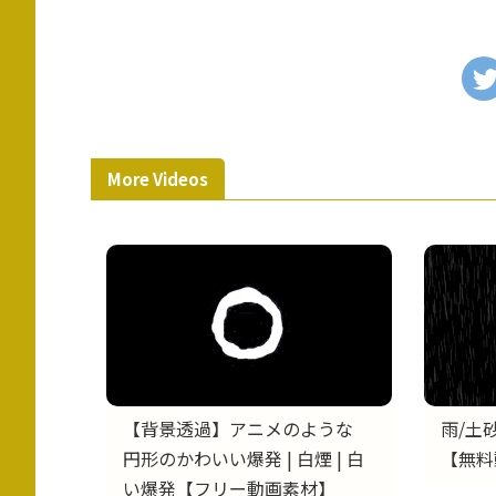
More Videos
【背景透過】アニメのような
雨/土
円形のかわいい爆発 | 白煙 | 白
【無料
い爆発【フリー動画素材】