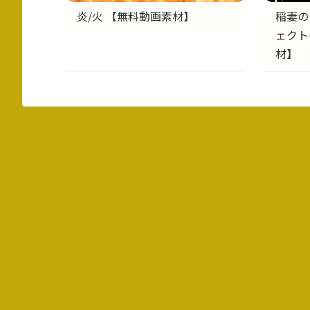
炎/火 【無料動画素材】
稲妻の
ェクト
材】