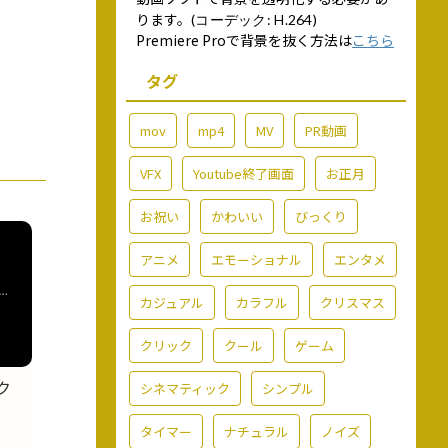
ります。
(コーデック: H.264)
Premiere Proで背景を抜く方法は
こちら
タグ
mov
mp4
MV
PR動画
VFX
Youtube終了画面
お正月
お祝い
かわいい
びっくり
アニメ
エモーショナル
エンタメ
カジュアル
カラフル
クリスマス
クリック
クール
ゲーム
ク
シネマティック
シンプル
タイマー
ナチュラル
ノイズ