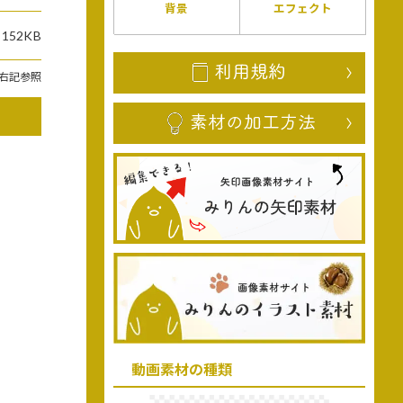
背景
エフェクト
152KB
右記参照
動画素材の種類