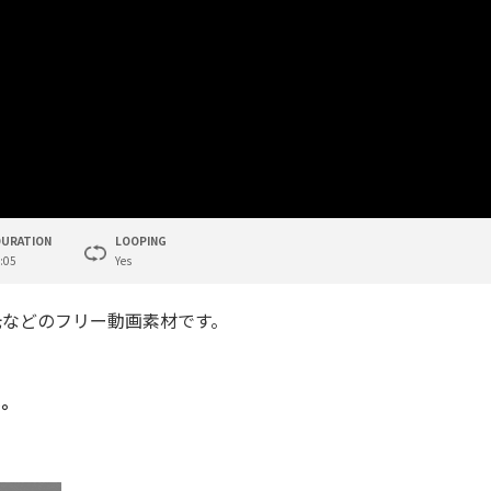
DURATION
LOOPING
:05
Yes
光などのフリー動画素材です。
い。