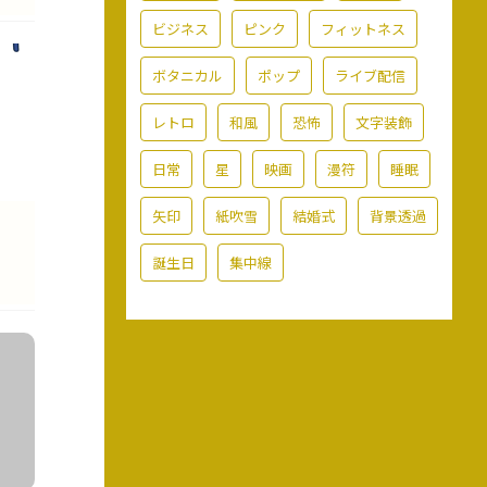
ビジネス
ピンク
フィットネス
ボタニカル
ポップ
ライブ配信
レトロ
和風
恐怖
文字装飾
日常
星
映画
漫符
睡眠
矢印
紙吹雪
結婚式
背景透過
ー
誕生日
集中線