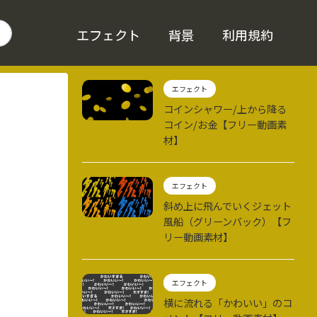
エフェクト
背景
利用規約
エフェクト
コインシャワー/上から降る
コイン/お金【フリー動画素
材】
エフェクト
斜め上に飛んでいくジェット
風船（グリーンバック）【フ
リー動画素材】
エフェクト
横に流れる「かわいい」のコ