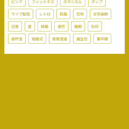
ピンク
フィットネス
ボタニカル
ポップ
ライブ配信
レトロ
和風
恐怖
文字装飾
日常
星
映画
漫符
睡眠
矢印
紙吹雪
結婚式
背景透過
誕生日
集中線