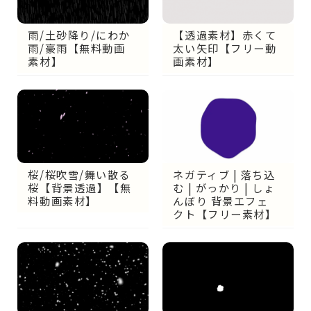
雨/土砂降り/にわか
【透過素材】赤くて
雨/豪雨【無料動画
太い矢印【フリー動
素材】
画素材】
ネガティブ | 落ち込
桜/桜吹雪/舞い散る
む | がっかり | しょ
桜【背景透過】【無
んぼり 背景エフェ
料動画素材】
クト【フリー素材】