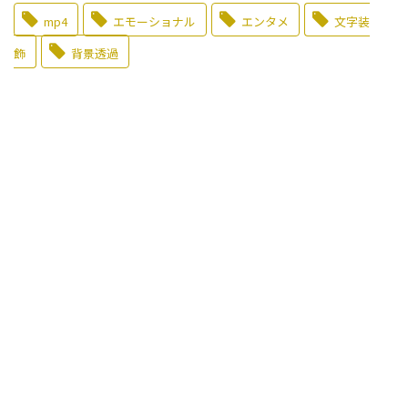
mp4
エモーショナル
エンタメ
文字装
飾
背景透過