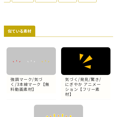
似ている素材
気づく/発見/驚き/
強調マーク/気づ
にぎやか アニメー
く/3本線マーク【無
ション【フリー素
料動画素材】
材】