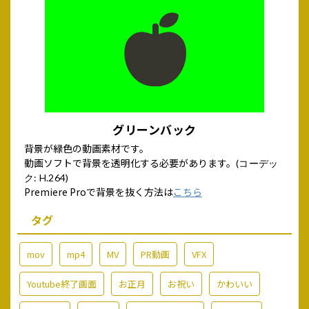
グリーンバック
背景が緑色の動画素材です。
動画ソフトで背景を透明化する必要があります。
(コーデッ
ク: H.264)
Premiere Proで背景を抜く方法は
こちら
タグ
mov
mp4
MV
PR動画
VFX
Youtube終了画面
お正月
お祝い
かわいい