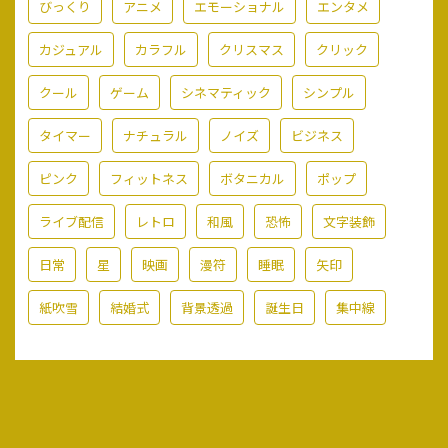
びっくり
アニメ
エモーショナル
エンタメ
カジュアル
カラフル
クリスマス
クリック
クール
ゲーム
シネマティック
シンプル
タイマー
ナチュラル
ノイズ
ビジネス
ピンク
フィットネス
ボタニカル
ポップ
ライブ配信
レトロ
和風
恐怖
文字装飾
日常
星
映画
漫符
睡眠
矢印
紙吹雪
結婚式
背景透過
誕生日
集中線