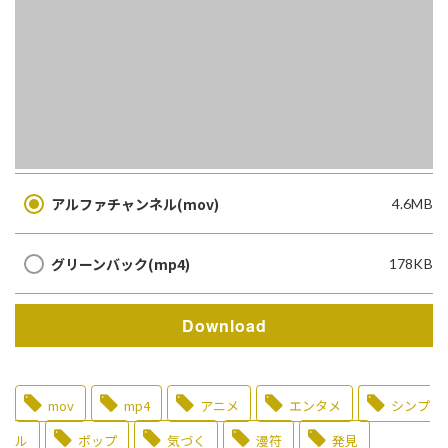
アルファチャンネル(mov)
4.6MB
グリーンバック(mp4)
178KB
Download
mov
mp4
アニメ
エンタメ
シンプ
ル
ポップ
気づく
漫符
発見