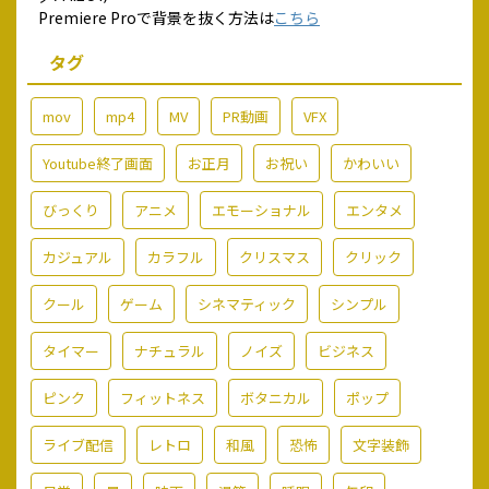
Premiere Proで背景を抜く方法は
こちら
タグ
mov
mp4
MV
PR動画
VFX
Youtube終了画面
お正月
お祝い
かわいい
びっくり
アニメ
エモーショナル
エンタメ
カジュアル
カラフル
クリスマス
クリック
クール
ゲーム
シネマティック
シンプル
タイマー
ナチュラル
ノイズ
ビジネス
ピンク
フィットネス
ボタニカル
ポップ
ライブ配信
レトロ
和風
恐怖
文字装飾