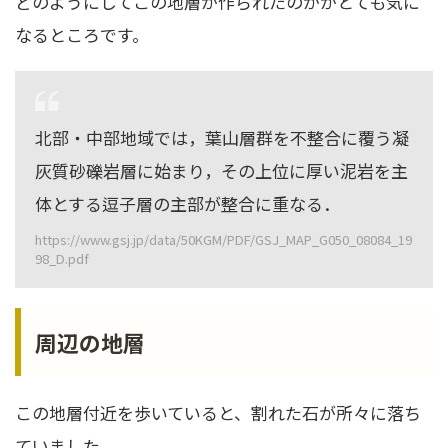
どのようにしてこの地層が作られたのかがとても気に
なるところです。
北部・中部地域では，葉山層群を不整合に覆う凝
灰質砂礫岩層に始まり，その上位に厚い泥岩を主
体とする逗子層の主部が整合に重なる．
https://www.gsj.jp/data/50KGM/PDF/GSJ_MAP_G050_08084_19
98_D.pdf
周辺の地層
この地層付近を歩いていると、割れた石が所々に落ち
ていました。