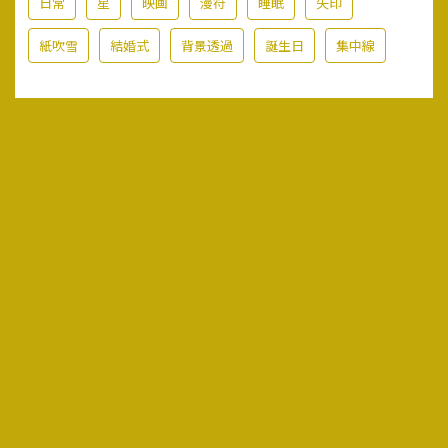
日常
星
映画
漫符
睡眠
矢印
紙吹雪
結婚式
背景透過
誕生日
集中線