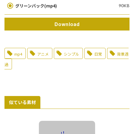
グリーンバック(mp4)
90KB
Download
mp4
アニメ
シンプル
日常
背景透
過
似ている素材