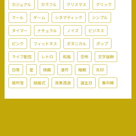
カジュアル
カラフル
クリスマス
クリック
クール
ゲーム
シネマティック
シンプル
タイマー
ナチュラル
ノイズ
ビジネス
ピンク
フィットネス
ボタニカル
ポップ
ライブ配信
レトロ
和風
恐怖
文字装飾
日常
星
映画
漫符
睡眠
矢印
紙吹雪
結婚式
背景透過
誕生日
集中線