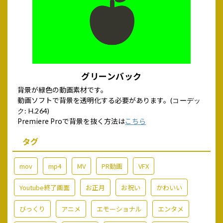
グリーンバック
背景が緑色の動画素材です。
動画ソフトで背景を透明化する必要があります。
(コーデッ
ク: H.264)
Premiere Proで背景を抜く方法は
こちら
タグ
mov
mp4
MV
PR動画
VFX
Youtube終了画面
お正月
お祝い
かわいい
びっくり
アニメ
エモーショナル
エンタメ