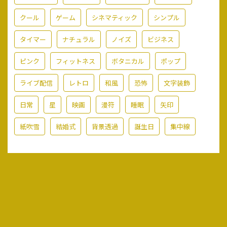
クール
ゲーム
シネマティック
シンプル
タイマー
ナチュラル
ノイズ
ビジネス
ピンク
フィットネス
ボタニカル
ポップ
ライブ配信
レトロ
和風
恐怖
文字装飾
日常
星
映画
漫符
睡眠
矢印
紙吹雪
結婚式
背景透過
誕生日
集中線