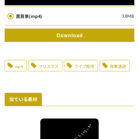
黒背景(mp4)
3.8MB
Download
mp4
クリスマス
ライブ配信
背景透過
似ている素材