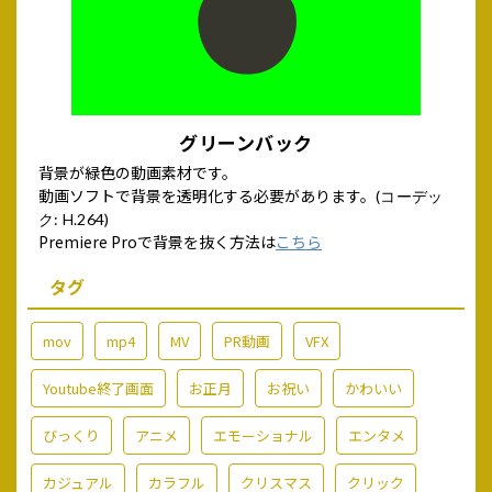
グリーンバック
背景が緑色の動画素材です。
動画ソフトで背景を透明化する必要があります。
(コーデッ
ク: H.264)
Premiere Proで背景を抜く方法は
こちら
タグ
mov
mp4
MV
PR動画
VFX
Youtube終了画面
お正月
お祝い
かわいい
びっくり
アニメ
エモーショナル
エンタメ
カジュアル
カラフル
クリスマス
クリック