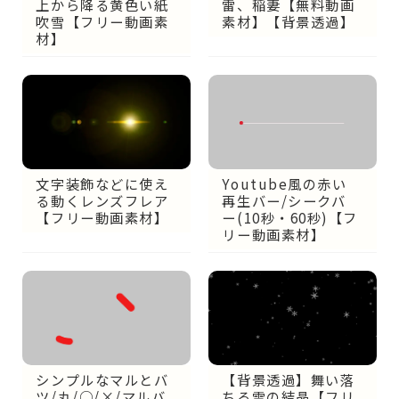
上から降る黄色い紙
雷、稲妻【無料動画
吹雪【フリー動画素
素材】【背景透過】
材】
文字装飾などに使え
Youtube風の赤い
る動くレンズフレア
再生バー/シークバ
【フリー動画素材】
ー(10秒・60秒)【フ
リー動画素材】
【背景透過】舞い落
シンプルなマルとバ
ちる雪の結晶【フリ
ツ/丸/○/×/マルバ