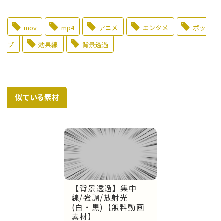
mov
mp4
アニメ
エンタメ
ポッ
プ
効果線
背景透過
似ている素材
【背景透過】集中
線/強調/放射光
(白・黒)【無料動画
素材】