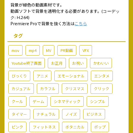
背景が緑色の動画素材です。
動画ソフトで背景を透明化する必要があります。
(コーデッ
ク: H.264)
Premiere Proで背景を抜く方法は
こちら
タグ
mov
mp4
MV
PR動画
VFX
Youtube終了画面
お正月
お祝い
かわいい
びっくり
アニメ
エモーショナル
エンタメ
カジュアル
カラフル
クリスマス
クリック
クール
ゲーム
シネマティック
シンプル
タイマー
ナチュラル
ノイズ
ビジネス
ピンク
フィットネス
ボタニカル
ポップ