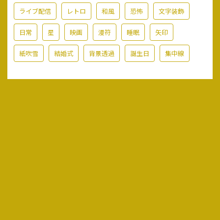
ライブ配信
レトロ
和風
恐怖
文字装飾
日常
星
映画
漫符
睡眠
矢印
紙吹雪
結婚式
背景透過
誕生日
集中線