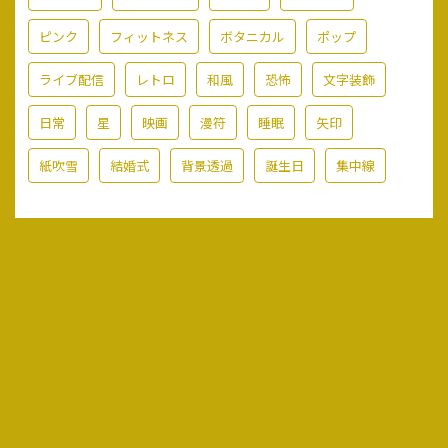
ピンク
フィットネス
ボタニカル
ポップ
ライブ配信
レトロ
和風
恐怖
文字装飾
日常
星
映画
漫符
睡眠
矢印
紙吹雪
結婚式
背景透過
誕生日
集中線