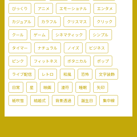
びっくり
アニメ
エモーショナル
エンタメ
カジュアル
カラフル
クリスマス
クリック
クール
ゲーム
シネマティック
シンプル
タイマー
ナチュラル
ノイズ
ビジネス
ピンク
フィットネス
ボタニカル
ポップ
ライブ配信
レトロ
和風
恐怖
文字装飾
日常
星
映画
漫符
睡眠
矢印
紙吹雪
結婚式
背景透過
誕生日
集中線