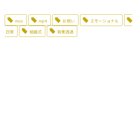
mov
mp4
お祝い
エモーショナル
日常
結婚式
背景透過