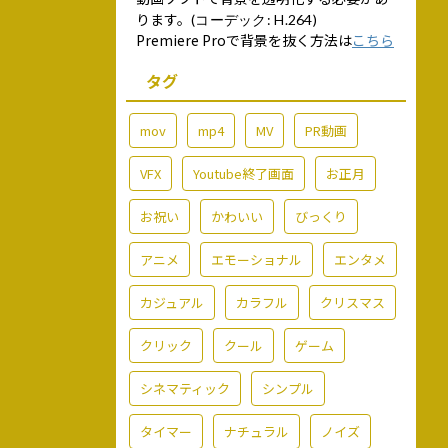
ります。
(コーデック: H.264)
Premiere Proで背景を抜く方法は
こちら
タグ
mov
mp4
MV
PR動画
VFX
Youtube終了画面
お正月
お祝い
かわいい
びっくり
アニメ
エモーショナル
エンタメ
カジュアル
カラフル
クリスマス
クリック
クール
ゲーム
シネマティック
シンプル
タイマー
ナチュラル
ノイズ