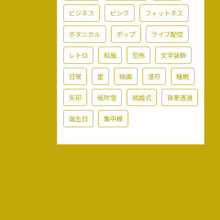
ビジネス
ピンク
フィットネス
ボタニカル
ポップ
ライブ配信
レトロ
和風
恐怖
文字装飾
日常
星
映画
漫符
睡眠
矢印
紙吹雪
結婚式
背景透過
誕生日
集中線