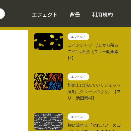
エフェクト
背景
利用規約
エフェクト
コインシャワー/上から降る
コイン/お金【フリー動画素
材】
エフェクト
斜め上に飛んでいくジェット
風船（グリーンバック）【フ
リー動画素材】
エフェクト
横に流れる「かわいい」のコ