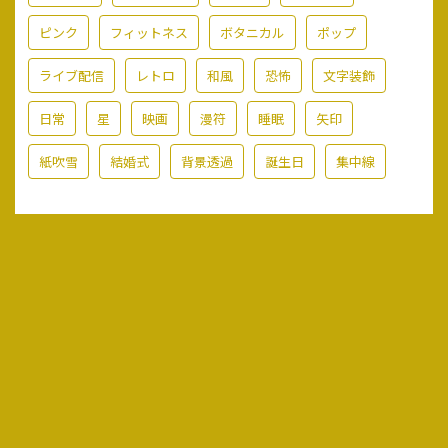
ピンク
フィットネス
ボタニカル
ポップ
ライブ配信
レトロ
和風
恐怖
文字装飾
日常
星
映画
漫符
睡眠
矢印
紙吹雪
結婚式
背景透過
誕生日
集中線