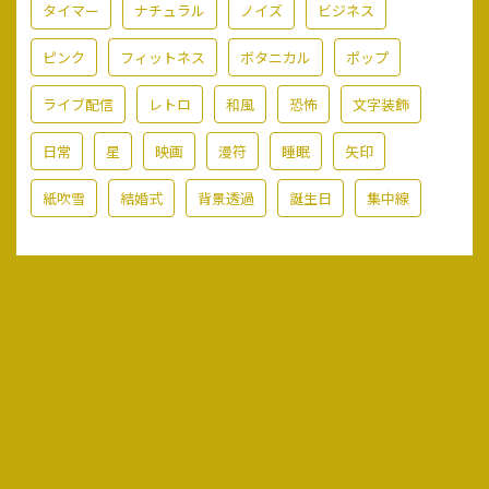
タイマー
ナチュラル
ノイズ
ビジネス
ピンク
フィットネス
ボタニカル
ポップ
ライブ配信
レトロ
和風
恐怖
文字装飾
日常
星
映画
漫符
睡眠
矢印
紙吹雪
結婚式
背景透過
誕生日
集中線