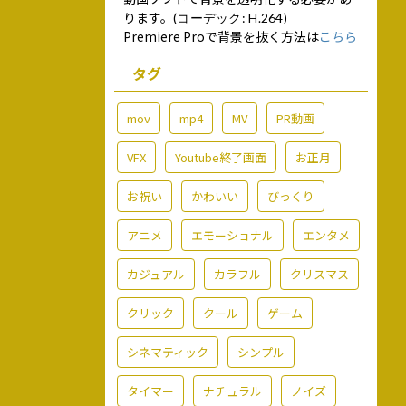
ります。
(コーデック: H.264)
Premiere Proで背景を抜く方法は
こちら
タグ
mov
mp4
MV
PR動画
VFX
Youtube終了画面
お正月
お祝い
かわいい
びっくり
アニメ
エモーショナル
エンタメ
カジュアル
カラフル
クリスマス
クリック
クール
ゲーム
シネマティック
シンプル
タイマー
ナチュラル
ノイズ