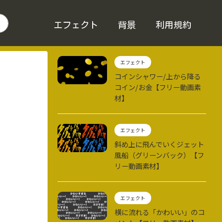
エフェクト
背景
利用規約
エフェクト
コインシャワー/上から降る
コイン/お金【フリー動画素
材】
エフェクト
斜め上に飛んでいくジェット
風船（グリーンバック）【フ
リー動画素材】
エフェクト
横に流れる「かわいい」のコ