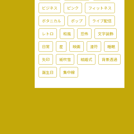
ビジネス
ピンク
フィットネス
ボタニカル
ポップ
ライブ配信
レトロ
和風
恐怖
文字装飾
日常
星
映画
漫符
睡眠
矢印
紙吹雪
結婚式
背景透過
誕生日
集中線