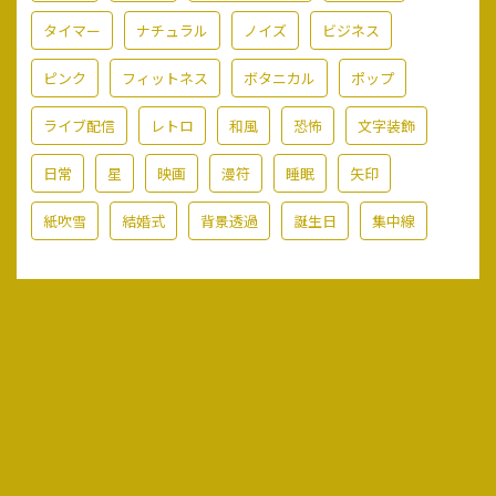
タイマー
ナチュラル
ノイズ
ビジネス
ピンク
フィットネス
ボタニカル
ポップ
ライブ配信
レトロ
和風
恐怖
文字装飾
日常
星
映画
漫符
睡眠
矢印
紙吹雪
結婚式
背景透過
誕生日
集中線