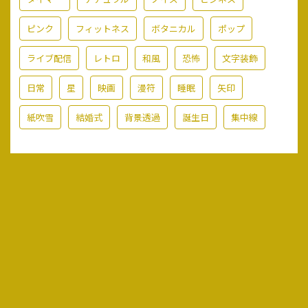
ピンク
フィットネス
ボタニカル
ポップ
ライブ配信
レトロ
和風
恐怖
文字装飾
日常
星
映画
漫符
睡眠
矢印
紙吹雪
結婚式
背景透過
誕生日
集中線