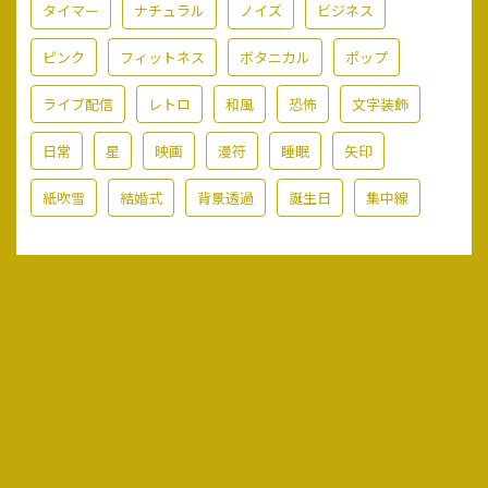
タイマー
ナチュラル
ノイズ
ビジネス
ピンク
フィットネス
ボタニカル
ポップ
ライブ配信
レトロ
和風
恐怖
文字装飾
日常
星
映画
漫符
睡眠
矢印
紙吹雪
結婚式
背景透過
誕生日
集中線