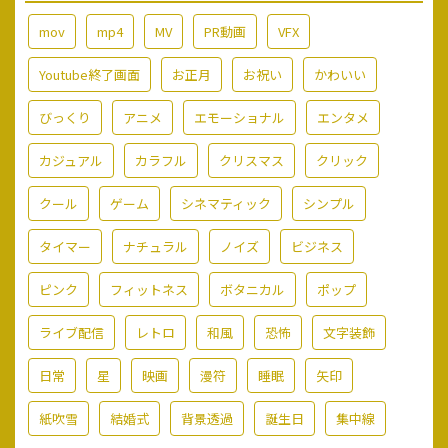
mov
mp4
MV
PR動画
VFX
Youtube終了画面
お正月
お祝い
かわいい
びっくり
アニメ
エモーショナル
エンタメ
カジュアル
カラフル
クリスマス
クリック
クール
ゲーム
シネマティック
シンプル
タイマー
ナチュラル
ノイズ
ビジネス
ピンク
フィットネス
ボタニカル
ポップ
ライブ配信
レトロ
和風
恐怖
文字装飾
日常
星
映画
漫符
睡眠
矢印
紙吹雪
結婚式
背景透過
誕生日
集中線