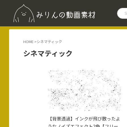
HOME
>
シネマティック
シネマティック
【背景透過】インクが飛び散ったよ
うなノイズエフェクト2色【フリー