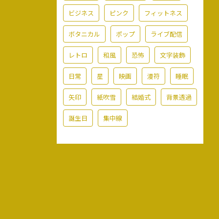
ビジネス
ピンク
フィットネス
ボタニカル
ポップ
ライブ配信
レトロ
和風
恐怖
文字装飾
日常
星
映画
漫符
睡眠
矢印
紙吹雪
結婚式
背景透過
誕生日
集中線