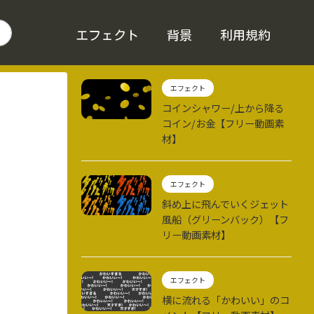
エフェクト
背景
利用規約
エフェクト
コインシャワー/上から降る
コイン/お金【フリー動画素
材】
エフェクト
斜め上に飛んでいくジェット
風船（グリーンバック）【フ
リー動画素材】
エフェクト
横に流れる「かわいい」のコ