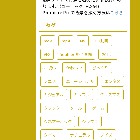
ります。
(コーデック: H.264)
Premiere Proで背景を抜く方法は
こちら
タグ
mov
mp4
MV
PR動画
VFX
Youtube終了画面
お正月
お祝い
かわいい
びっくり
アニメ
エモーショナル
エンタメ
カジュアル
カラフル
クリスマス
クリック
クール
ゲーム
シネマティック
シンプル
タイマー
ナチュラル
ノイズ