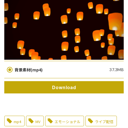
背景素材(mp4)
37.3MB
Download
mp4
MV
エモーショナル
ライブ配信