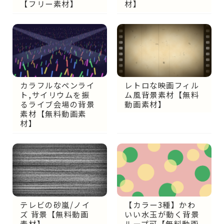
【フリー素材】
材】
カラフルなペンライ
レトロな映画フィル
ト,サイリウムを振
ム風背景素材【無料
るライブ会場の背景
動画素材】
素材【無料動画素
材】
テレビの砂嵐/ノイ
【カラー3種】かわ
ズ 背景【無料動画
いい水玉が動く背景
素材】
ループ可【無料動画