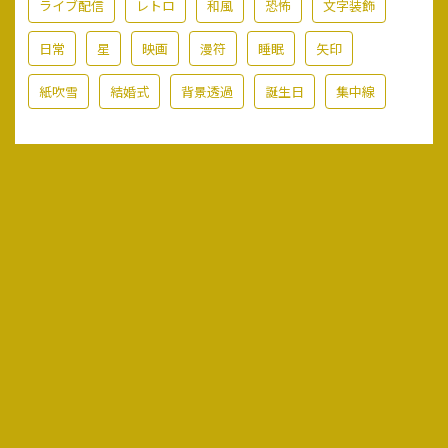
ライブ配信
レトロ
和風
恐怖
文字装飾
日常
星
映画
漫符
睡眠
矢印
紙吹雪
結婚式
背景透過
誕生日
集中線