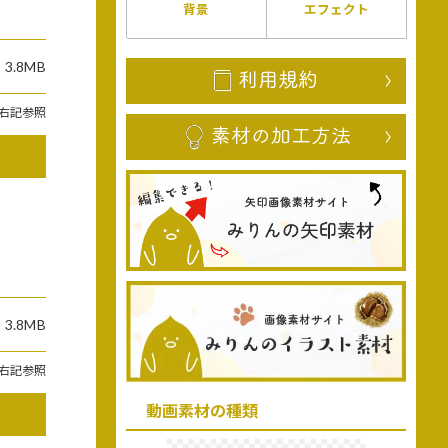
背景
エフェクト
3.8MB
右記参照
3.8MB
右記参照
動画素材の種類