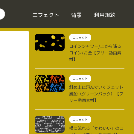
エフェクト
背景
利用規約
エフェクト
コインシャワー/上から降る
コイン/お金【フリー動画素
材】
エフェクト
斜め上に飛んでいくジェット
風船（グリーンバック）【フ
リー動画素材】
エフェクト
横に流れる「かわいい」のコ