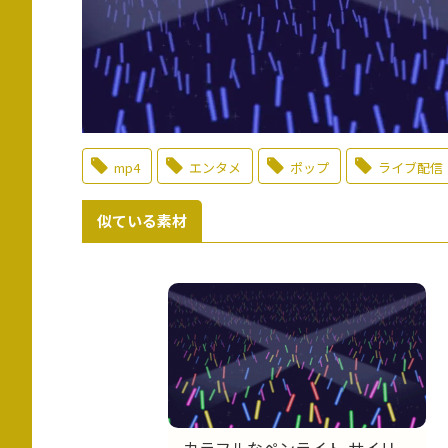
mp4
エンタメ
ポップ
ライブ配信
似ている素材