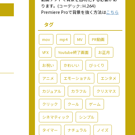
ります。
(コーデック: H.264)
Premiere Proで背景を抜く方法は
こちら
タグ
mov
mp4
MV
PR動画
VFX
Youtube終了画面
お正月
お祝い
かわいい
びっくり
アニメ
エモーショナル
エンタメ
カジュアル
カラフル
クリスマス
クリック
クール
ゲーム
シネマティック
シンプル
タイマー
ナチュラル
ノイズ