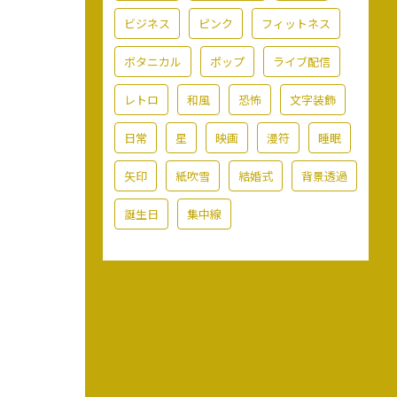
ビジネス
ピンク
フィットネス
ボタニカル
ポップ
ライブ配信
レトロ
和風
恐怖
文字装飾
日常
星
映画
漫符
睡眠
矢印
紙吹雪
結婚式
背景透過
誕生日
集中線