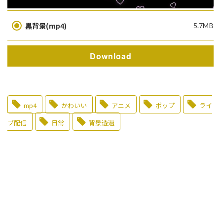
黒背景(mp4)
5.7MB
Download
mp4
かわいい
アニメ
ポップ
ライ
ブ配信
日常
背景透過