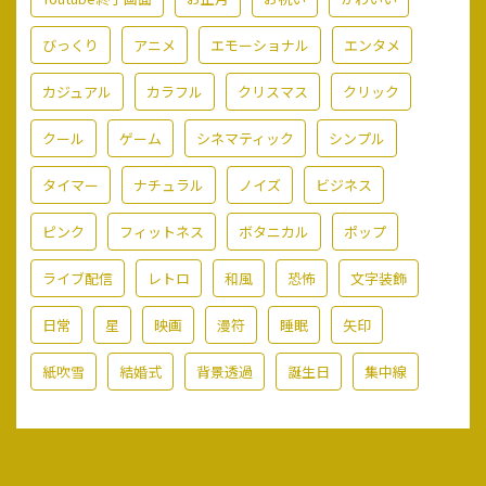
びっくり
アニメ
エモーショナル
エンタメ
カジュアル
カラフル
クリスマス
クリック
クール
ゲーム
シネマティック
シンプル
タイマー
ナチュラル
ノイズ
ビジネス
ピンク
フィットネス
ボタニカル
ポップ
ライブ配信
レトロ
和風
恐怖
文字装飾
日常
星
映画
漫符
睡眠
矢印
紙吹雪
結婚式
背景透過
誕生日
集中線