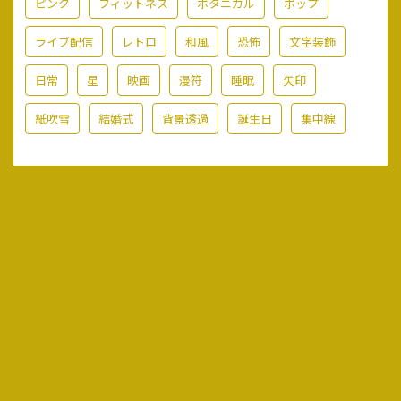
ピンク
フィットネス
ボタニカル
ポップ
ライブ配信
レトロ
和風
恐怖
文字装飾
日常
星
映画
漫符
睡眠
矢印
紙吹雪
結婚式
背景透過
誕生日
集中線