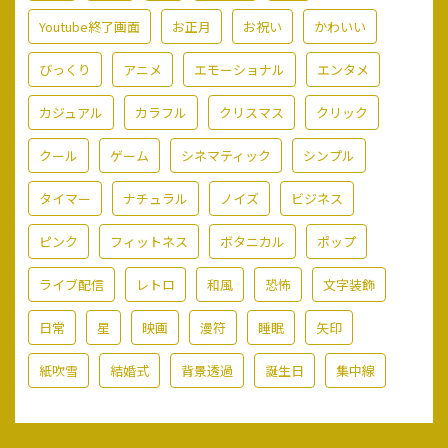
Youtube終了画面
お正月
お祝い
かわいい
びっくり
アニメ
エモーショナル
エンタメ
カジュアル
カラフル
クリスマス
クリック
クール
ゲーム
シネマティック
シンプル
タイマー
ナチュラル
ノイズ
ビジネス
ピンク
フィットネス
ボタニカル
ポップ
ライブ配信
レトロ
和風
恐怖
文字装飾
日常
星
映画
漫符
睡眠
矢印
紙吹雪
結婚式
背景透過
誕生日
集中線